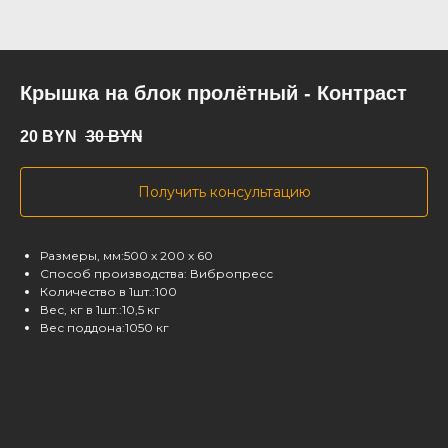
Крышка на блок пролётный - Контраст
20
BYN
30
BYN
Получить консультацию
Размеры, мм:500 х 200 х 60
Способ производства: Вибропресс
Количество в 1шт.:100
Вес, кг в 1шт.:10,5 кг
Вес поддона:1050 кг