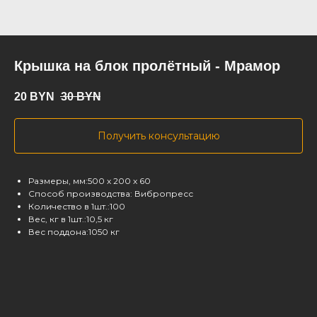
Крышка на блок пролётный - Мрамор
20
BYN
30
BYN
Получить консультацию
Размеры, мм:500 х 200 х 60
Способ производства: Вибропресс
Количество в 1шт.:100
Вес, кг в 1шт.:10,5 кг
Вес поддона:1050 кг